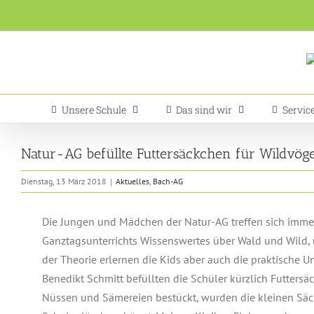
Zum
Inhalt
springen
Unsere Schule
Das sind wir
Servic
Natur-AG befüllte Futtersäckchen für Wildvöge
Dienstag, 13 März 2018
|
Aktuelles
,
Bach-AG
Die Jungen und Mädchen der Natur-AG treffen sich imm
Ganztagsunterrichts Wissenswertes über Wald und Wild, 
der Theorie erlernen die Kids aber auch die praktische 
Benedikt Schmitt befüllten die Schüler kürzlich Futtersä
Nüssen und Sämereien bestückt, wurden die kleinen Sä