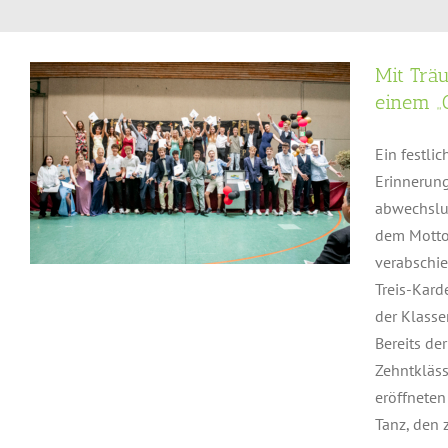
Mit Trä
einem „
Ein festli
Erinnerung
abwechslun
dem Motto 
verabschi
Treis-Kard
der Klasse
Bereits der
Zehntkläss
eröffneten
Tanz, den z