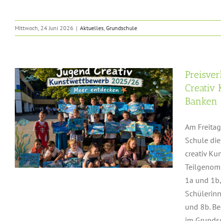
Mittwoch, 24 Juni 2026
|
Aktuelles
,
Grundschule
Preisver
Creativ
Banken
Am Freitag
Schule die
creativ Ku
Teilgenom
1a und 1b,
Schülerinn
und 8b. B
im Grunds