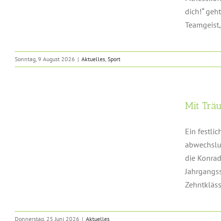
dich!“ geh
Teamgeist, [
Sonntag, 9 August 2026
|
Aktuelles
,
Sport
Mit Trä
Ein festli
abwechslun
die Konrad
Jahrgangss
Zehntkläss
Donnerstag, 25 Juni 2026
|
Aktuelles