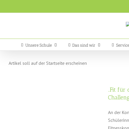
Zum
Inhalt
springen
Unsere Schule
Das sind wir
Servic
Artikel soll auf der Startseite erscheinen
„Fit für
e
Challeng
An der Kon
Schülerinn
Fitnesskon