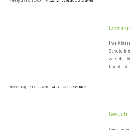
Montag, 23 März 2026
|
Aktuelles
,
Deutsch
,
Grundschule
Literat
Ihre Klass
Schülerinn
wird das k
Kanalisatio
Donnerstag, 12 März 2026
|
Aktuelles
,
Grundschule
Besuch 
Die Klasse