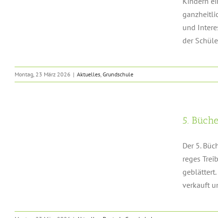
Kindern ei
ganzheitli
und Intere
der Schüler
Montag, 23 März 2026
|
Aktuelles
,
Grundschule
5. Büch
Der 5. Büc
reges Trei
geblättert
verkauft un