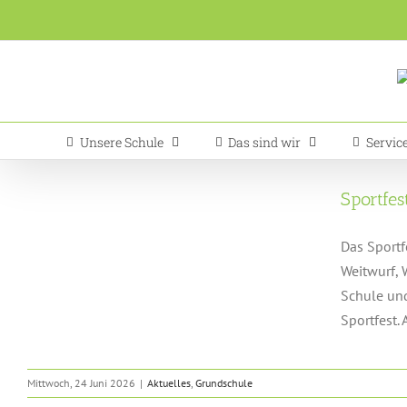
Zum
Inhalt
springen
Unsere Schule
Das sind wir
Servic
Sportfe
Das Sportf
Weitwurf, 
Schule und
Sportfest. 
Mittwoch, 24 Juni 2026
|
Aktuelles
,
Grundschule