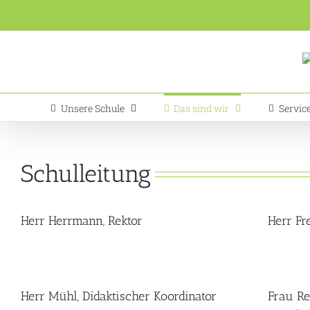
Zum
Inhalt
springen
Unsere Schule
Das sind wir
Servic
Schulleitung
Herr Herrmann, Rektor
Herr Fr
Herr Mühl, Didaktischer Koordinator
Frau Re