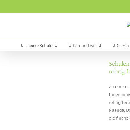
Zum
Inhalt
springen
Unsere Schule
Das sind wir
Servic
Schulen
röhrig 
Zu einem s
Innenminis
röhrig for
Ruanda. Do
die finanzie