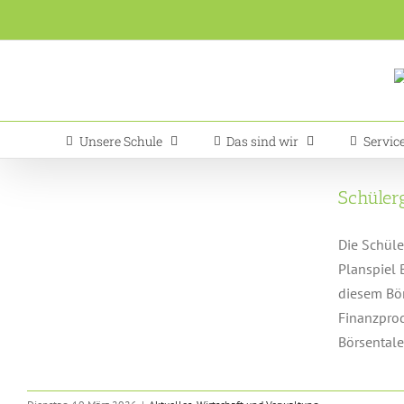
Zum
Inhalt
springen
Unsere Schule
Das sind wir
Servic
Schülerg
Die Schüle
Planspiel 
diesem Bör
Finanzprod
Börsentalen