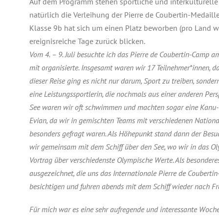
Auf dem Programm stehen sportliche und interkulturell
natürlich die Verleihung der Pierre de Coubertin-Medail
Klasse 9b hat sich um einen Platz beworben (pro Land 
ereignisreiche Tage zurück blicken.
Vom 4. – 9. Juli besuchte ich das Pierre de Coubertin-Camp a
mit organisierte. Insgesamt waren wir 17 Teilnehmer*innen, 
dieser Reise ging es nicht nur darum, Sport zu treiben, sond
eine Leistungssportlerin, die nochmals aus einer anderen Per
See waren wir oft schwimmen und machten sogar eine Kanu-Tour
Evian, da wir in gemischten Teams mit verschiedenen Nationali
besonders gefragt waren. Als Höhepunkt stand dann der Besu
wir gemeinsam mit dem Schiff über den See, wo wir in das O
Vortrag über verschiedenste Olympische Werte. Als besonderes
ausgezeichnet, die uns das Internationale Pierre de Coubertin
besichtigen und fuhren abends mit dem Schiff wieder nach Fr
Für mich war es eine sehr aufregende und interessante Woche,