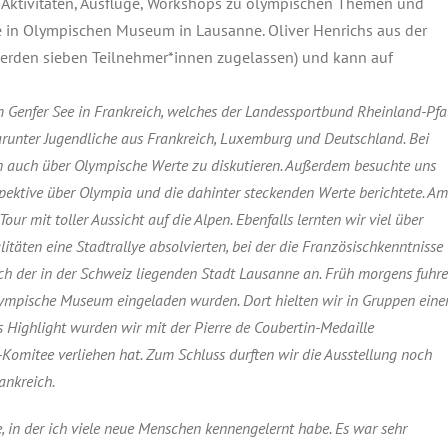
e Aktivitäten, Ausflüge, Workshops zu olympischen Themen und
le in Olympischen Museum in Lausanne. Oliver Henrichs aus der
werden sieben Teilnehmer*innen zugelassen) und kann auf
m Genfer See in Frankreich, welches der Landessportbund Rheinland-Pfa
darunter Jugendliche aus Frankreich, Luxemburg und Deutschland. Bei
ern auch über Olympische Werte zu diskutieren. Außerdem besuchte uns
spektive über Olympia und die dahinter steckenden Werte berichtete. Am
 mit toller Aussicht auf die Alpen. Ebenfalls lernten wir viel über
täten eine Stadtrallye absolvierten, bei der die Französischkenntnisse
ch der in der Schweiz liegenden Stadt Lausanne an. Früh morgens fuhr
lympische Museum eingeladen wurden. Dort hielten wir in Gruppen eine
 Highlight wurden wir mit der Pierre de Coubertin-Medaille
-Komitee verliehen hat. Zum Schluss durften wir die Ausstellung noch
ankreich.
 in der ich viele neue Menschen kennengelernt habe. Es war sehr