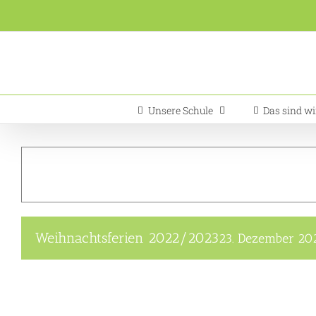
Zum
Inhalt
springen
Unsere Schule
Das sind wi
Weihnachtsferien 2022/2023
23. Dezember 20