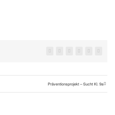
Facebook
Twitter
Reddit
LinkedIn
Pinterest
Vk
Präventionsprojekt – Sucht Kl. 9a