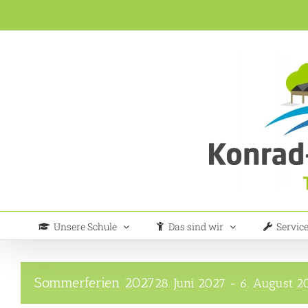
Zum
Inhalt
springen
Unsere Schule
Das sind wir
Servic
Sommerferien 2027
28. Juni 2027
-
6. August 2