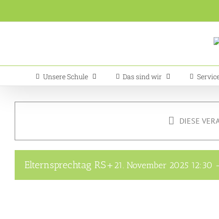
Zum
Inhalt
springen
Unsere Schule
Das sind wir
Servic
DIESE VER
Elternsprechtag RS+
21. November 2025 12:30