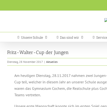
Zum
Inhalt
springen
Unsere Schule
Das sind wir
Servic
Fritz-Walter-Cup der Jungen
Dienstag, 28 November 2017
|
Aktuelles
Am heutigen Dienstag, 28.11.2017 nahmen zwei Jungen-
Cup teil, welcher in diesem Jahr an unserer Schule ausg
waren das Gymnasium Cochem, die Realschule plus Coche
Teams vertreten.
Unsere erste Mannschaft konnte sich im ersten Spiel gege