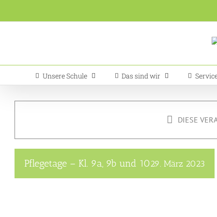
Zum
Inhalt
springen
Unsere Schule
Das sind wir
Servic
DIESE VER
Pflegetage – Kl. 9a, 9b und 10
29. März 2023