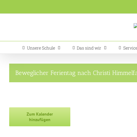
Zum
Inhalt
springen
Unsere Schule
Das sind wir
Servic
Beweglicher Ferientag nach Christi Himmelf
Zum Kalender
hinzufügen