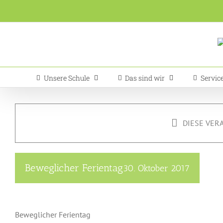
Zum
Inhalt
springen
Unsere Schule
Das sind wir
Servic
DIESE VER
Beweglicher Ferientag
30. Oktober 2017
Beweglicher Ferientag