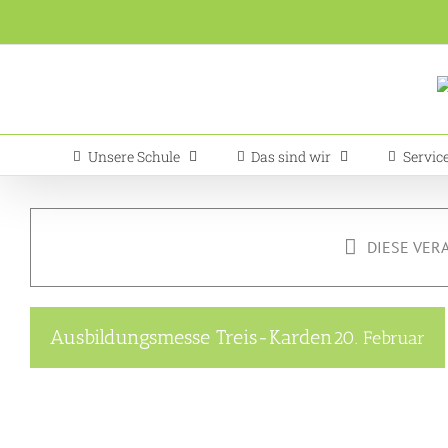
Zum
Inhalt
springen
Unsere Schule
Das sind wir
Servic
DIESE VER
Ausbildungsmesse Treis-Karden
20. Februar